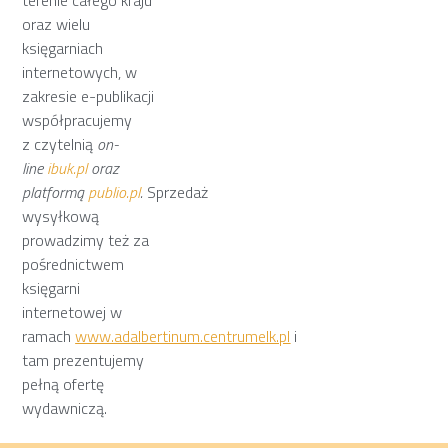
oraz wielu
księgarniach
internetowych, w
zakresie e-publikacji
współpracujemy
z czytelnią
on-
line
ibuk.pl
oraz
platformą
publio.pl
.
Sprzedaż
wysyłkową
prowadzimy też za
pośrednictwem
księgarni
internetowej w
ramach
www.adalbertinum.centrumelk.pl
i
tam prezentujemy
pełną ofertę
wydawniczą.