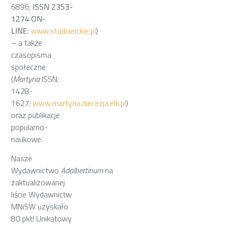
6896;
ISSN 2353-
1274 ON-
LINE
:
www.studiaelckie.pl
)
– a także
czasopisma
społeczne
(
Martyria
ISSN:
1428-
1627
:
www.martyria.diecezja.elk.pl
)
oraz publikacje
popularno-
naukowe.
Nasze
Wydawnictwo
Adalbertinum
na
zaktualizowanej
liście Wydawnictw
MNiSW uzyskało
80 pkt! Unikatowy