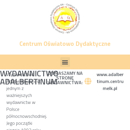
Centrum Oświatowo Dydaktyczne
WYDAWNICTWO
ZAPRASZAMY NA
Wydawnictwo
www.adalber
STRONĘ
ADALBERTINUM
Adalbertinum
jest
tinum.centru
WYDAWNICTWA:
jednym z
melk.pl
ważniejszych
wydawnictw w
Polsce
północnowschodniej.
Jego początki
sięgają 1992 roku,