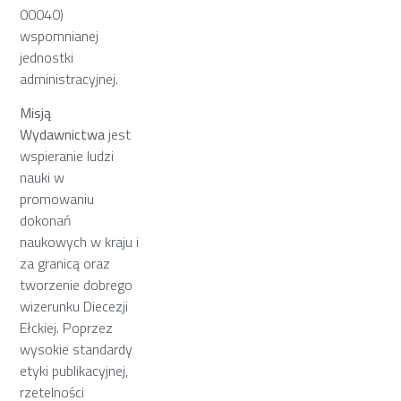
00040)
wspomnianej
jednostki
administracyjnej.
Misją
Wydawnictwa
jest
wspieranie ludzi
nauki w
promowaniu
dokonań
naukowych w kraju i
za granicą oraz
tworzenie dobrego
wizerunku Diecezji
Ełckiej. Poprzez
wysokie standardy
etyki publikacyjnej,
rzetelności