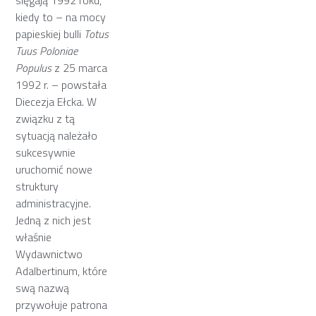
kiedy to – na mocy
papieskiej bulli
Totus
Tuus Poloniae
Populus
z 25 marca
1992 r. – powstała
Diecezja Ełcka. W
związku z tą
sytuacją należało
sukcesywnie
uruchomić nowe
struktury
administracyjne.
Jedną z nich jest
właśnie
Wydawnictwo
Adalbertinum, które
swą nazwą
przywołuje patrona