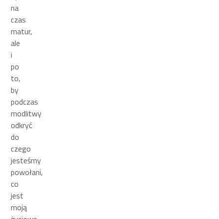
na
czas
matur,
ale
i
po
to,
by
podczas
modlitwy
odkryć
do
czego
jesteśmy
powołani,
co
jest
moją
życiową