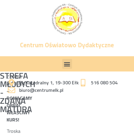
Centrum Oświatowo Dydaktyczne
STREFA
ZDANA
MŁODYCH
Pl. Katedralny 1, 19-300 Ełk
516 080 504
MATURA
-
biuro@centrumelk.pl
–
ZDANA
POMAGAMY
OBRAĆ
MATURA
WŁAŚCIWY
KURS!
Troska