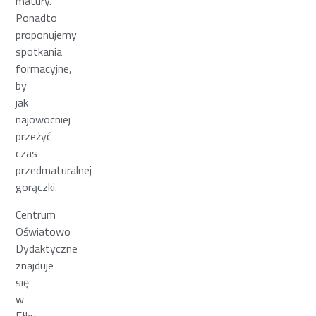
matury.
Ponadto
proponujemy
spotkania
formacyjne,
by
jak
najowocniej
przeżyć
czas
przedmaturalnej
gorączki.
Centrum
Oświatowo
Dydaktyczne
znajduje
się
w
Ełku