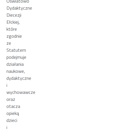
Oświatowo
Dydaktyczne
Diecezji
Ełckiej,
które
zgodnie
ze
Statutem
podejmuje
działania
naukowe,
dydaktyczne
i
wychowawcze
oraz
otacza
opieką
dzieci
i