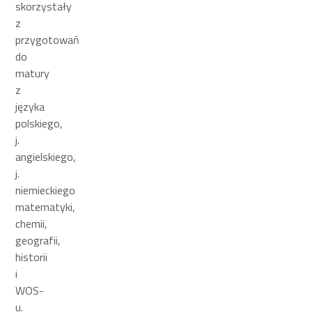
skorzystały
z
przygotowań
do
matury
z
języka
polskiego,
j.
angielskiego,
j.
niemieckiego
matematyki,
chemii,
geografii,
historii
i
WOS-
u.