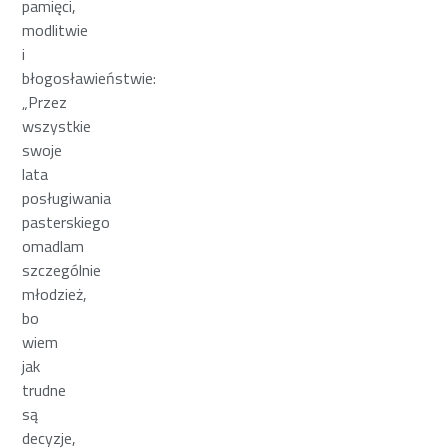
pamięci,
modlitwie
i
błogosławieństwie:
„Przez
wszystkie
swoje
lata
posługiwania
pasterskiego
omadlam
szczególnie
młodzież,
bo
wiem
jak
trudne
są
decyzje,