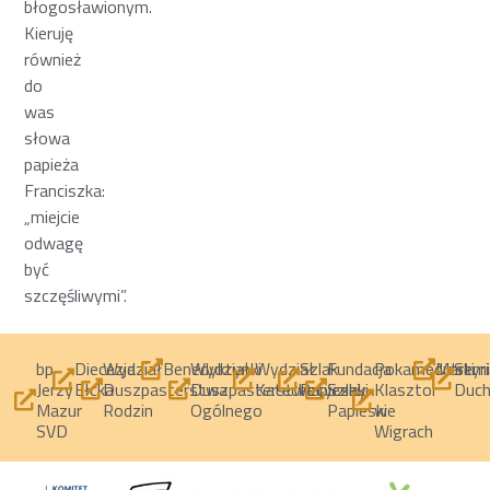
błogosławionym.
Kieruję
również
do
was
słowa
papieża
Franciszka:
„miejcie
odwagę
być
szczęśliwymi”.
bp
Diecezja
Wydział
Wydział
Wydział
Szlak
Fundacja
Pokamedulski
Semi
Benedyktynki
Martyri
Jerzy
Ełcka
Duszpasterstwa
Duszpasterstwa
Katechetyczny
Papieski
Szlaki
Klasztor
Duc
Mazur
Rodzin
Ogólnego
Papieskie
w
SVD
Wigrach