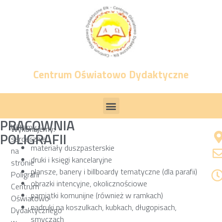
Centrum Oświatowo Dydaktyczne
PRACOWNIA
Witamy
Wykonujemy:
POLIGRAFII
serdecznie
materiały duszpasterskie
na
druki i księgi kancelaryjne
stronie
plansze, banery i billboardy tematyczne (dla parafii)
Poligrafii
obrazki intencyjne, okolicznościowe
Centrum
pamiątki komunijne (również w ramkach)
Oświatowo
nadruki na koszulkach, kubkach, długopisach,
Dydaktycznego
smyczach
w