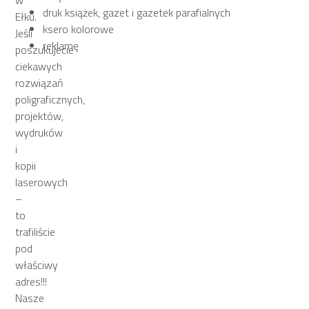
druk książek, gazet i gazetek parafialnych
Ełku.
ksero kolorowe
Jeśli
reklamę
poszukujecie
ciekawych
rozwiązań
poligraficznych,
projektów,
wydruków
i
kopii
laserowych
–
to
trafiliście
pod
właściwy
adres!!!
Nasze