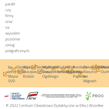
parafii
czy
firmy
oraz
na
wysokim
poziomie
usług
poligraficznych.
bp
Diecezja
Wydział
Wydział
Wydział
Szlak
Fundacja
Pokamedulski
Semi
Benedyktynki
Martyri
Jerzy
Ełcka
Duszpasterstwa
Duszpasterstwa
Katechetyczny
Papieski
Szlaki
Klasztor
Duc
Mazur
Rodzin
Ogólnego
Papieskie
w
SVD
Wigrach
© 2022 Centrum Oświatowo Dydaktyczne w Ełku | Wszelkie