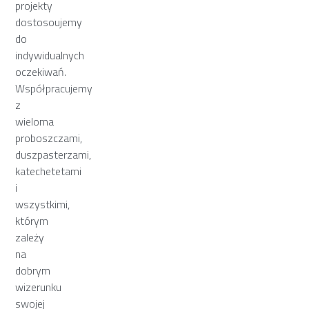
projekty
dostosoujemy
do
indywidualnych
oczekiwań.
Współpracujemy
z
wieloma
proboszczami,
duszpasterzami,
katechetetami
i
wszystkimi,
którym
zależy
na
dobrym
wizerunku
swojej