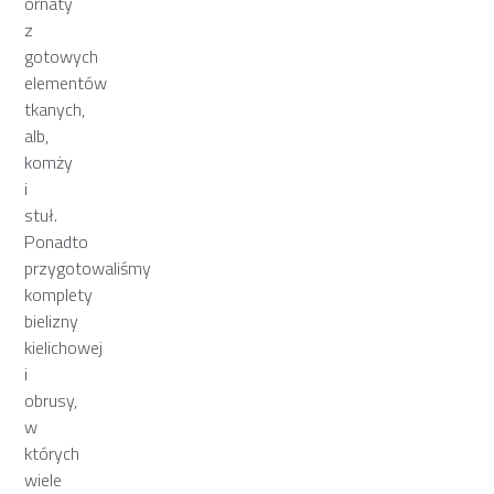
ornaty
z
gotowych
elementów
tkanych,
alb,
komży
i
stuł.
Ponadto
przygotowaliśmy
komplety
bielizny
kielichowej
i
obrusy,
w
których
wiele