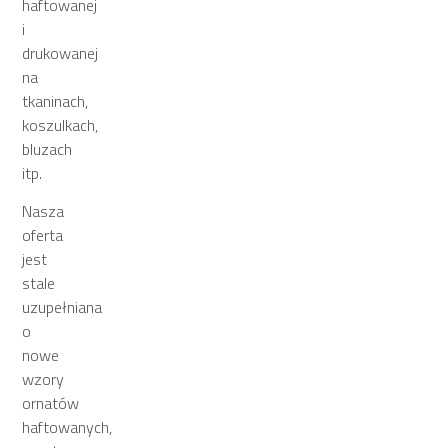
haftowanej
i
drukowanej
na
tkaninach,
koszulkach,
bluzach
itp.
Nasza
oferta
jest
stale
uzupełniana
o
nowe
wzory
ornatów
haftowanych,