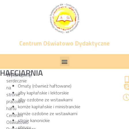
Centrum Oświatowo Dydaktyczne
HAFCIARNIA
Witamy
Wykonujemy:
serdecznie
Ornaty (również haftowane)
na
alby kapłańskie i lektorskie
stronie
alby ozdobne ze wstawkami
pracowni
komże kapłańskie i ministranckie
haftu
komże ozdobne ze wstawkami
Centrum
stroje kanonickie
Oświatowo
obrusy
Dydaktycznego