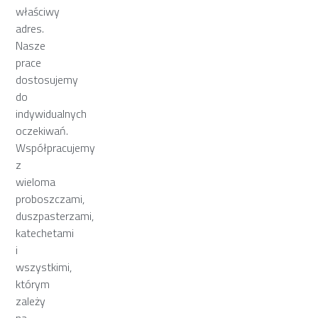
właściwy
adres.
Nasze
prace
dostosujemy
do
indywidualnych
oczekiwań.
Współpracujemy
z
wieloma
proboszczami,
duszpasterzami,
katechetami
i
wszystkimi,
którym
zależy
na