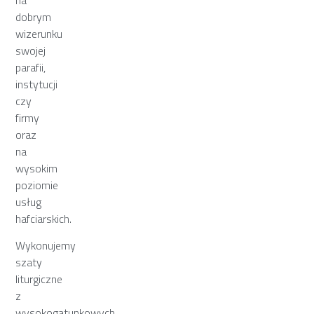
dobrym
wizerunku
swojej
parafii,
instytucji
czy
firmy
oraz
na
wysokim
poziomie
usług
hafciarskich.
Wykonujemy
szaty
liturgiczne
z
wysokogatunkowych