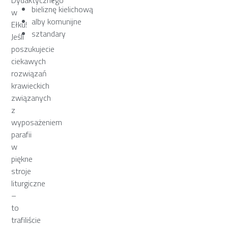
bieliznę kielichową
w
alby komunijne
Ełku!
sztandary
Jeśli
poszukujecie
ciekawych
rozwiązań
krawieckich
związanych
z
wyposażeniem
parafii
w
piękne
stroje
liturgiczne
–
to
trafiliście